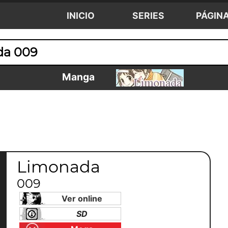
INICIO
SERIES
PÁGIN
da 009
Manga
Limonada
009
Ver online
SD