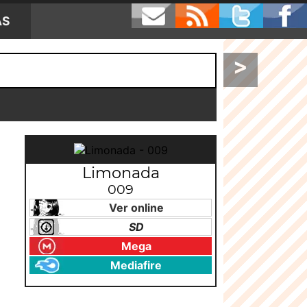
AS
>
Limonada
009
Ver online
SD
Mega
Mediafire