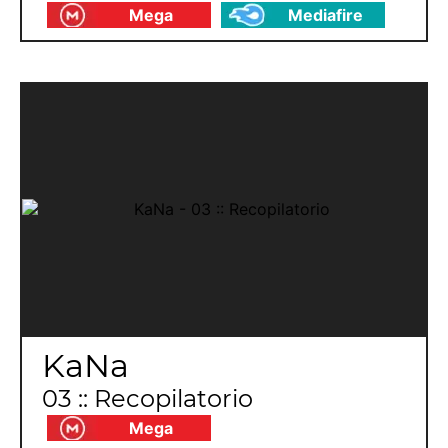
Mega
Mediafire
KaNa
03 :: Recopilatorio
Mega