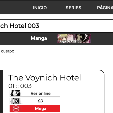
INICIO
SERIES
PÁGIN
ich Hotel 003
Manga
 cuerpo.
The Voynich Hotel
01 :: 003
Ver online
SD
Mega