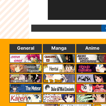
General
Manga
Anime