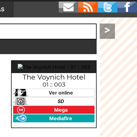
AS
>
The Voynich Hotel
01 :: 003
Ver online
SD
Mega
Mediafire