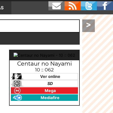
AS
>
Centaur no Nayami
10 :: 062
Ver online
SD
Mega
Mediafire