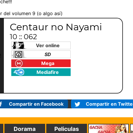
che!!!
er del volumen 9 (o algo así)
Centaur no Nayami
10 :: 062
Ver online
SD
Mega
Mediafire
Compartir en Facebook
Compartir en Twitte
Dorama
Peliculas