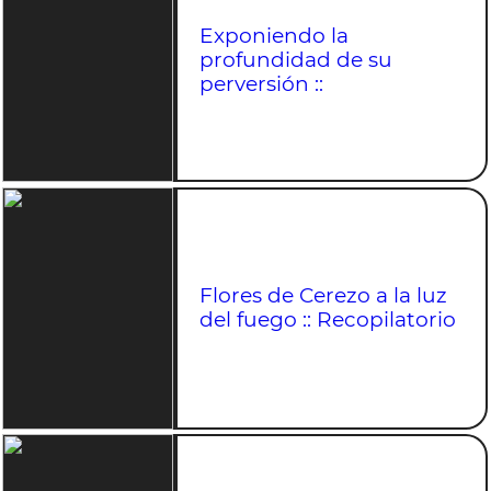
Exponiendo la
profundidad de su
perversión ::
Flores de Cerezo a la luz
del fuego :: Recopilatorio