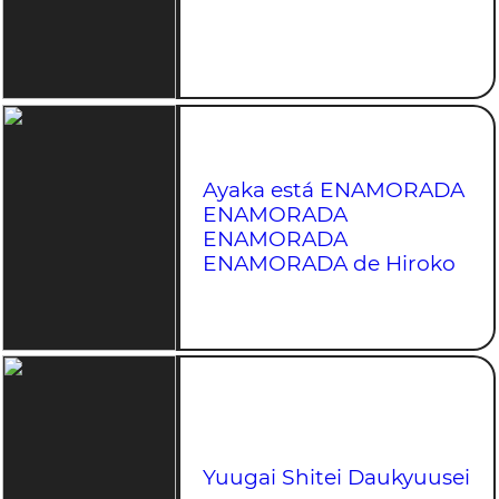
Ayaka está ENAMORADA
ENAMORADA
ENAMORADA
ENAMORADA de Hiroko
Yuugai Shitei Daukyuusei