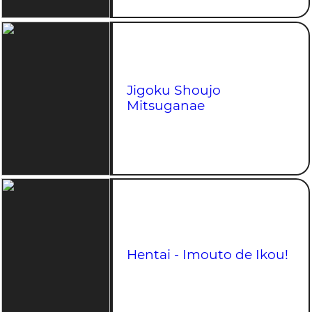
Jigoku Shoujo
Mitsuganae
Hentai - Imouto de Ikou!