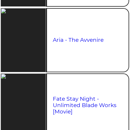
Aria - The Avvenire
Fate Stay Night -
Unlimited Blade Works
[Movie]