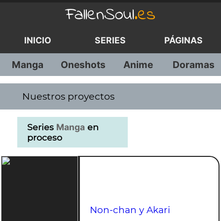
FallenSoul
.es
INICIO
SERIES
PÁGINAS
Manga
Oneshots
Anime
Doramas
Nuestros proyectos
Series
Manga
en
proceso
Non-chan y Akari