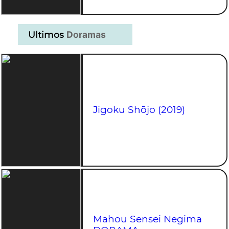
Ultimos
Doramas
Jigoku Shōjo (2019)
Mahou Sensei Negima