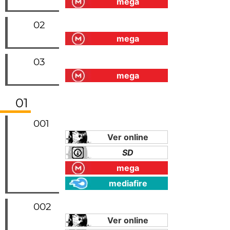
mega
02
mega
03
mega
01
001
Ver online
SD
mega
mediafire
002
Ver online