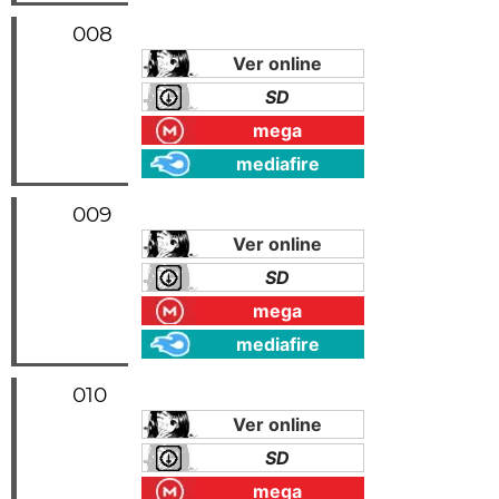
008
Ver online
SD
mega
mediafire
009
Ver online
SD
mega
mediafire
010
Ver online
SD
mega