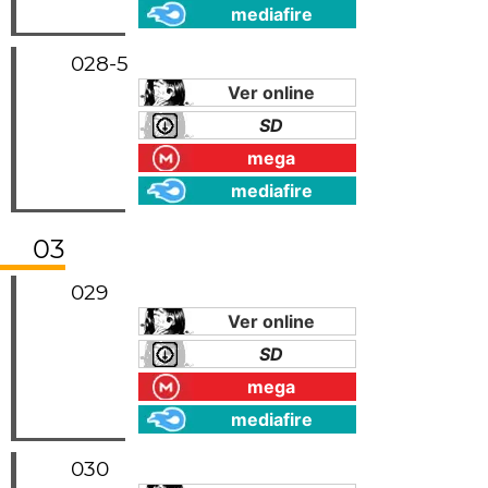
mediafire
028-5
Ver online
SD
mega
mediafire
03
029
Ver online
SD
mega
mediafire
030