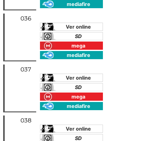
mediafire
036
Ver online
SD
mega
mediafire
037
Ver online
SD
mega
mediafire
038
Ver online
SD