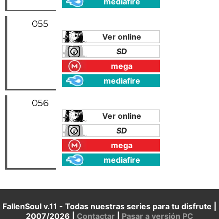
mediafire
055
Ver online
SD
mega
mediafire
056
Ver online
SD
mega
mediafire
FallenSoul v.11 - Todas nuestras series para tu disfrute |
2007/2026 |
Contactar
|
Pasar a versión PC