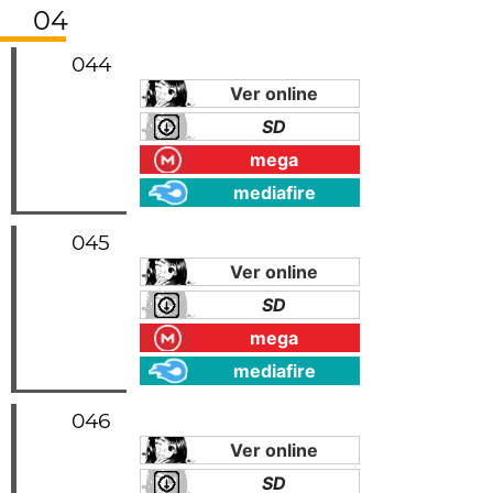
04
044
Ver online
SD
mega
mediafire
045
Ver online
SD
mega
mediafire
046
Ver online
SD