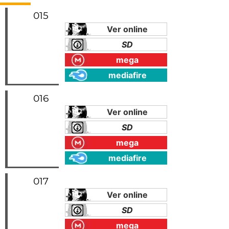
015
Ver online
SD
mega
mediafire
016
Ver online
SD
mega
mediafire
017
Ver online
SD
mega